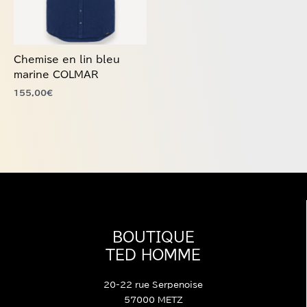
options
peuvent
être
choisies
Chemise en lin bleu
sur
marine COLMAR
la
155,00
€
page
du
produit
BOUTIQUE
TED HOMME
20-22 rue Serpenoise
57000 METZ