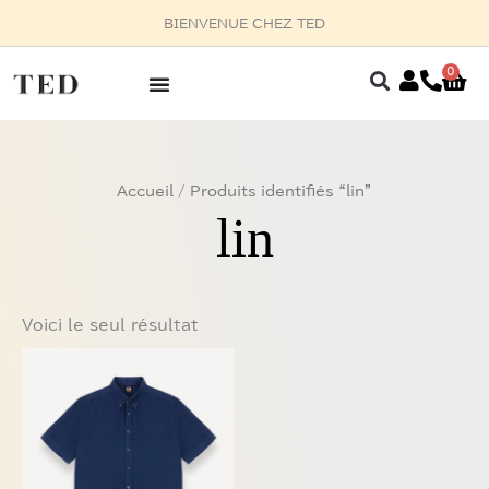
Aller
BIENVENUE CHEZ TED
au
contenu
0
Pan
Accueil
/ Produits identifiés “lin”
lin
Voici le seul résultat
Ce
produit
a
plusieurs
variations.
Les