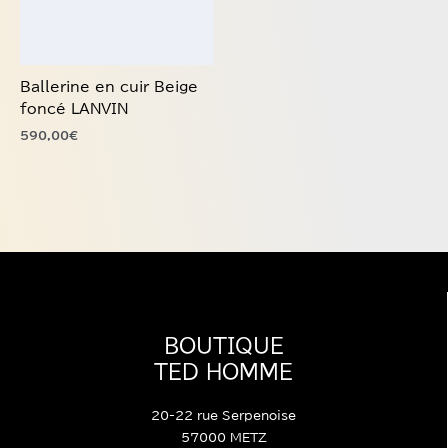
options
peuvent
être
choisies
Ballerine en cuir Beige
sur
foncé LANVIN
la
590,00
€
page
du
produit
BOUTIQUE
TED HOMME
20-22 rue Serpenoise
57000 METZ