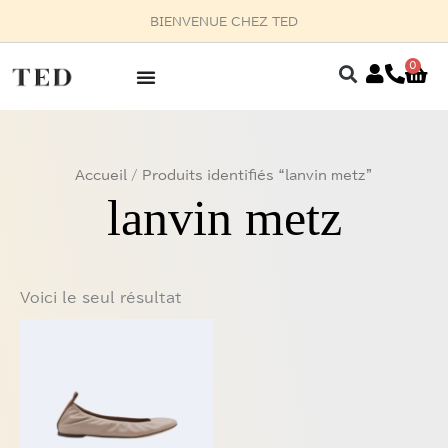
Aller
BIENVENUE CHEZ TED
au
contenu
0
Pan
Accueil
/ Produits identifiés “lanvin metz”
lanvin metz
Voici le seul résultat
Ce
produit
a
plusieurs
variations.
Les