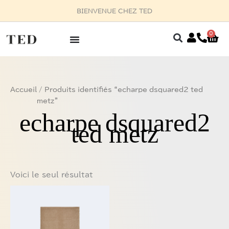
Aller
BIENVENUE CHEZ TED
au
contenu
0
Pan
Accueil
/ Produits identifiés “echarpe dsquared2 ted
metz”
echarpe dsquared2
ted metz
Voici le seul résultat