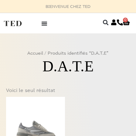
Aller
BIENVENUE CHEZ TED
au
contenu
0
Pan
Accueil
/ Produits identifiés “D.A.T.E”
D.A.T.E
Voici le seul résultat
Ce
produit
a
plusieurs
variations.
Les