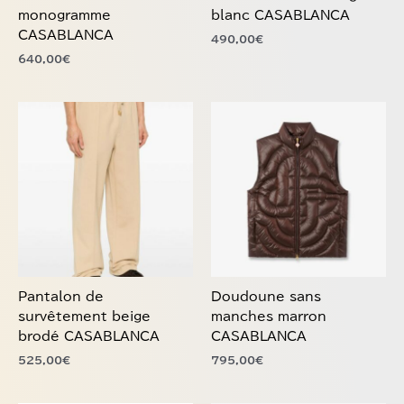
sur
sur
monogramme
blanc CASABLANCA
la
la
CASABLANCA
490,00
€
page
page
640,00
€
du
du
produit
produit
Ce
Ce
produit
produit
a
a
plusieurs
plusieurs
variations.
variations.
Les
Les
options
options
peuvent
peuvent
être
être
choisies
choisies
Pantalon de
Doudoune sans
sur
sur
survêtement beige
manches marron
la
la
brodé CASABLANCA
CASABLANCA
page
page
525,00
€
795,00
€
du
du
produit
produit