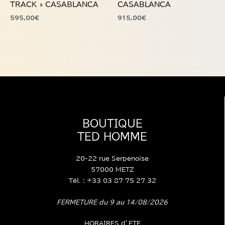
la
la
TRACK » CASABLANCA
CASABLANCA
page
page
595,00
€
915,00
€
du
du
produit
produit
BOUTIQUE
TED HOMME
20-22 rue Serpenoise
57000 METZ
Tél. : +33 03 87 75 27 32
FERMETURE du 9 au 14/08/2026
HORAIRES d’ETE