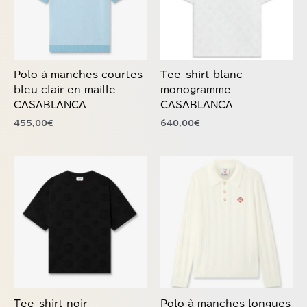
Les
Les
options
options
peuvent
peuvent
être
être
choisies
choisies
Polo à manches courtes
Tee-shirt blanc
sur
sur
bleu clair en maille
monogramme
la
la
CASABLANCA
CASABLANCA
page
page
455,00
€
640,00
€
du
du
produit
produit
Ce
Ce
produit
produit
a
a
plusieurs
plusieurs
variations.
variations.
Les
Les
options
options
peuvent
peuvent
être
être
choisies
choisies
Tee-shirt noir
Polo à manches longues