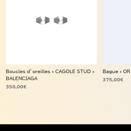
variations.
Les
options
peuvent
être
choisies
sur
la
page
du
Boucles d’oreilles « CAGOLE STUD »
Bague « OR
produit
BALENCIAGA
375,00
€
350,00
€