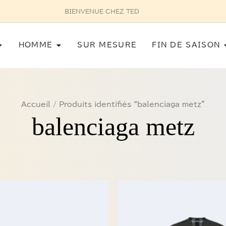
BIENVENUE CHEZ TED
Ouvrir Femme
Ouvrir Homme
HOMME
SUR MESURE
FIN DE SAISON
Accueil
/ Produits identifiés “balenciaga metz”
balenciaga metz
Le
Le
Ce
prix
prix
produit
initial
actuel
a
était :
est :
1
675,0
plusieurs