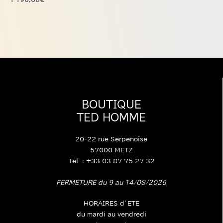
la
1 190,00
€
page
du
produit
BOUTIQUE
TED HOMME
20-22 rue Serpenoise
57000 METZ
Tél. : +33 03 87 75 27 32
FERMETURE du 9 au 14/08/2026
HORAIRES d’ETE