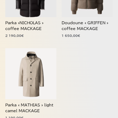
Les
Les
options
options
peuvent
peuvent
être
être
choisies
choisies
Parka »NICHOLAS »
Doudoune « GRIFFEN »
sur
sur
coffee MACKAGE
coffee MACKAGE
la
la
2 190,00
€
1 650,00
€
page
page
du
du
produit
produit
Ce
produit
a
plusieurs
variations.
Les
options
peuvent
être
choisies
Parka « MATHIAS » light
sur
camel MACKAGE